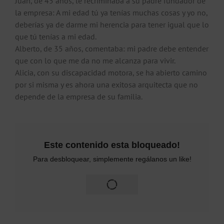
Juan, de 45 años, le recriminaba a su padre fundador de
la empresa: A mi edad tú ya tenías muchas cosas y yo no,
deberías ya de darme mi herencia para tener igual que lo
que tú tenías a mi edad.
Alberto, de 35 años, comentaba: mi padre debe entender
que con lo que me da no me alcanza para vivir.
Alicia, con su discapacidad motora, se ha abierto camino
por si misma y es ahora una exitosa arquitecta que no
depende de la empresa de su familia.
Este contenido esta bloqueado!
Para desbloquear, simplemente regálanos un like!