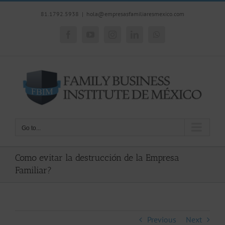
Skip
81.1792.5938
|
hola@empresasfamiliaresmexico.com
to
content
Facebook
YouTube
Instagram
LinkedIn
WhatsApp
Go to...
Como evitar la destrucción de la Empresa
Familiar?
Previous
Next