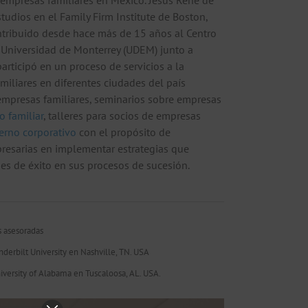
 empresas familiares en México. Jesús René de
udios en el Family Firm Institute de Boston,
tribuido desde hace más de 15 años al Centro
 Universidad de Monterrey (UDEM) junto a
articipó en un proceso de servicios a la
iliares en diferentes ciudades del país
empresas familiares, seminarios sobre empresas
o familiar
, talleres para socios de empresas
erno corporativo
con el propósito de
mpresarias en implementar estrategias que
es de éxito en sus procesos de sucesión.
s asesoradas
nderbilt University en Nashville, TN. USA
niversity of Alabama en Tuscaloosa, AL. USA.