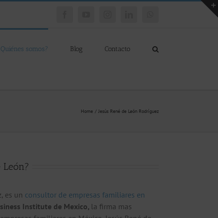
Facebook
YouTube
Instagram
LinkedIn
WhatsApp
¿Quiénes somos?
Blog
Contacto
Home
Jesús René de León Rodríguez
e León?
z, es un
consultor de empresas familiares en
siness Institute de Mexico,
la firma mas