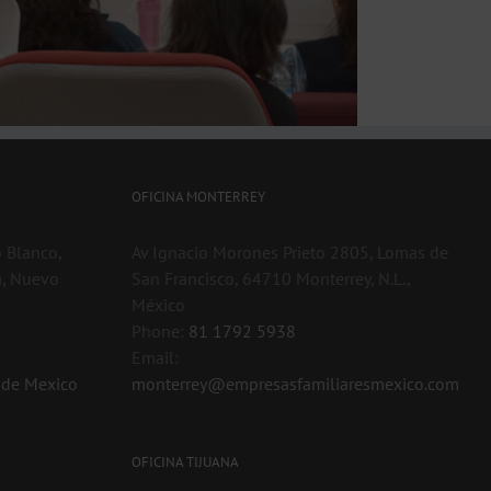
OFICINA MONTERREY
 Blanco,
Av Ignacio Morones Prieto 2805, Lomas de
a, Nuevo
San Francisco, 64710 Monterrey, N.L.,
México
Phone:
81 1792 5938
Email:
e de Mexico
monterrey@empresasfamiliaresmexico.com
OFICINA TIJUANA