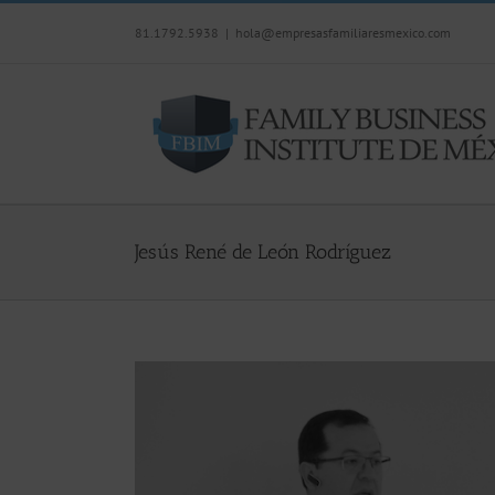
Skip
81.1792.5938
|
hola@empresasfamiliaresmexico.com
to
content
Jesús René de León Rodríguez